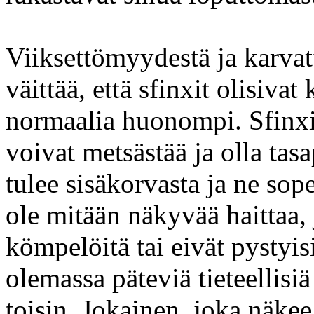
Viiksettömyydestä ja karva
väittää, että sfinxit olisivat
normaalia huonompi. Sfinxit
voivat metsästää ja olla tas
tulee sisäkorvasta ja ne sop
ole mitään näkyvää haittaa, j
kömpelöitä tai eivät pystyis
olemassa päteviä tieteellisiä
toisin. Jokainen, joka näkee