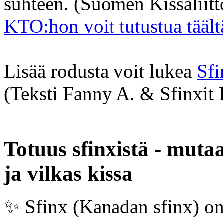
suhteen. (Suomen Kissaliitt
KTO:hon voit tutustua täält
Lisää rodusta voit lukea
Sfi
(Teksti Fanny A. & Sfinxit 
Totuus sfinxistä - muta
ja vilkas kissa
✨️ Sfinx (Kanadan sfinx) on