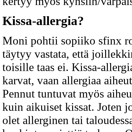
kertyy myös kynsiin/varpais
Kissa-allergia?
Moni pohtii sopiiko sfinx r
täytyy vastata, että joillekki
toisille taas ei. Kissa-aller
karvat, vaan allergiaa aiheut
Pennut tuntuvat myös aiheut
kuin aikuiset kissat. Joten j
olet allerginen tai taloudess