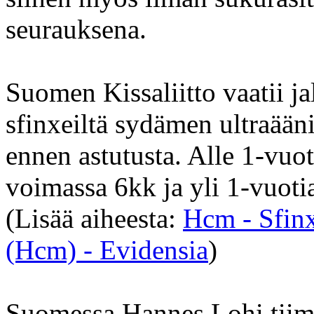
seurauksena.
Suomen Kissaliitto vaatii ja
sfinxeiltä sydämen ultraään
ennen astutusta. Alle 1-vuot
voimassa 6kk ja yli 1-vuotia
(Lisää aiheesta:
Hcm - Sfinx
(Hcm) - Evidensia
)
Suomessa Hannes Lohi tiime