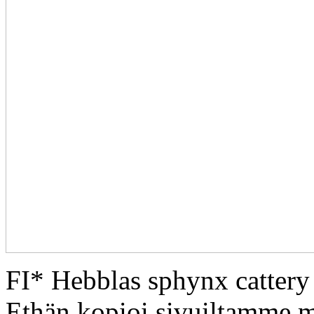
FI* Hebblas sphynx catter
Ethän kopioi sivuiltamme m