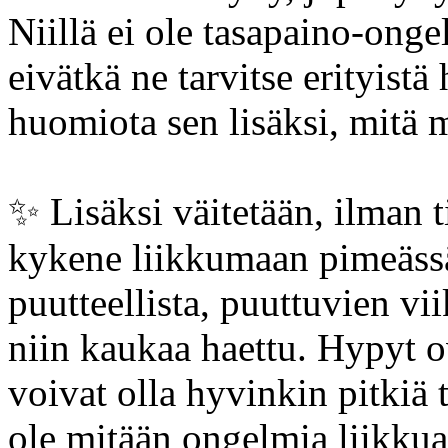
Niillä ei ole tasapaino-ongel
eivätkä ne tarvitse erityistä 
huomiota sen lisäksi, mitä m
✨️ Lisäksi väitetään, ilman ti
kykene liikkumaan pimeässä
puutteellista, puuttuvien vi
niin kaukaa haettu. Hypyt ov
voivat olla hyvinkin pitkiä t
ole mitään ongelmia liikkua