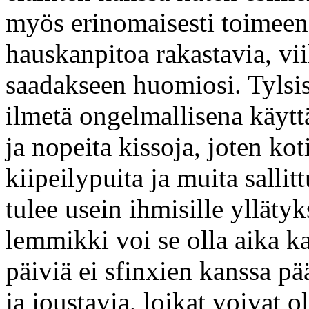
myös erinomaisesti toimeen 
hauskanpitoa rakastavia, viih
saadakseen huomiosi. Tylsi
ilmetä ongelmallisena käytt
ja nopeita kissoja, joten ko
kiipeilypuita ja muita sallit
tulee usein ihmisille ylläty
lemmikki voi se olla aika k
päiviä ei sfinxien kanssa pä
ja joustavia, loikat voivat o