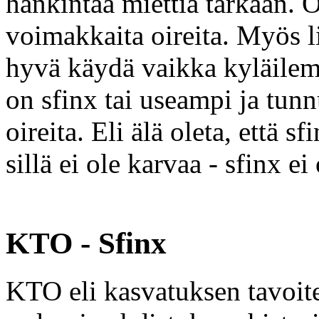
hankintaa miettiä tarkaan. Os
voimakkaita oireita. Myös l
hyvä käydä vaikka kyläilemä
on sfinx tai useampi ja tunn
oireita. Eli älä oleta, että s
sillä ei ole karvaa - sfinx e
KTO - Sfinx
KTO eli kasvatuksen tavoite