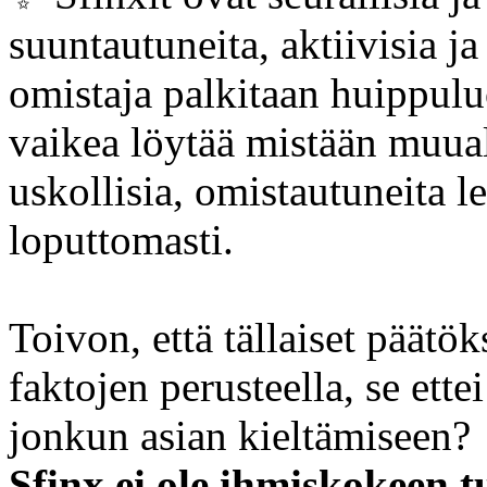
suuntautuneita, aktiivisia ja
omistaja palkitaan huippul
vaikea löytää mistään muual
uskollisia, omistautuneita l
loputtomasti.
Toivon, että tällaiset päätö
faktojen perusteella, se ette
jonkun asian kieltämiseen?
Sfinx ei ole ihmiskokeen tu