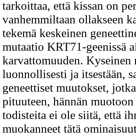
tarkoittaa, että kissan on pe
vanhemmiltaan ollakseen ka
tekemä keskeinen geneettinen
mutaatio KRT71-geenissä ai
karvattomuuden. Kyseinen 
luonnollisesti ja itsestään,
geneettiset muutokset, jotka
pituuteen, hännän muotoon t
todisteita ei ole siitä, että i
muokanneet tätä ominaisuutt