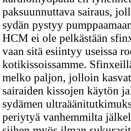
paksuunnuttava sairaus, jol
sydän pystyy pumppaamaan
HCM ei ole pelkästään sfinx
vaan sitä esiintyy useissa r
kotikissoissamme. Sfinxeil
melko paljon, jolloin kasva
sairaiden kissojen käytön ja
sydämen ultraäänitutkimuksi
periytyä vanhemmilta jälkelä
siihen myös ilman sukurasit