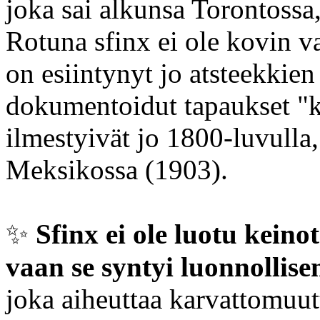
joka sai alkunsa Torontoss
Rotuna sfinx ei ole kovin v
on esiintynyt jo atsteekkien
dokumentoidut tapaukset "ka
ilmestyivät jo 1800-luvulla
Meksikossa (1903).
✨️
Sfinx ei ole luotu keino
vaan se syntyi luonnollise
joka aiheuttaa karvattomuu