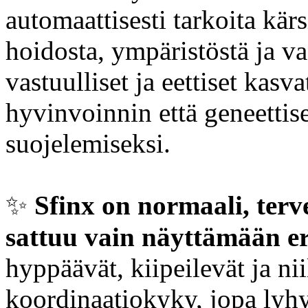
automaattisesti tarkoita kär
hoidosta, ympäristöstä ja vas
vastuulliset ja eettiset kasv
hyvinvoinnin että geneett
suojelemiseksi.
✨️
Sfinx on normaali, terv
sattuu vain näyttämään eri
hyppäävät, kiipeilevät ja ni
koordinaatiokyky, jopa lyhy