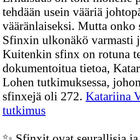
tehdään usein vääriä johtopä
vääränlaiseksi. Mutta onko s
Sfinxin ulkonäkö varmasti jo
Kuitenkin sfinx on rotuna te
dokumentoitua tietoa, Kata
Lohen tutkimuksessa, johon 
sfinxejä oli 272.
Katariina 
tutkimus
✨️ Sfinxit ovat seurallisia ja