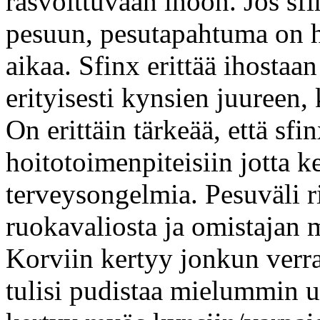
rasvoittuvaan ihoon. Jos sfi
pesuun, pesutapahtuma on he
aikaa. Sfinx erittää ihostaa
erityisesti kynsien juureen,
On erittäin tärkeää, että sf
hoitotoimenpiteisiin jotta k
terveysongelmia. Pesuväli r
ruokavaliosta ja omistajan 
Korviin kertyy jonkun verra
tulisi pudistaa mielummin u