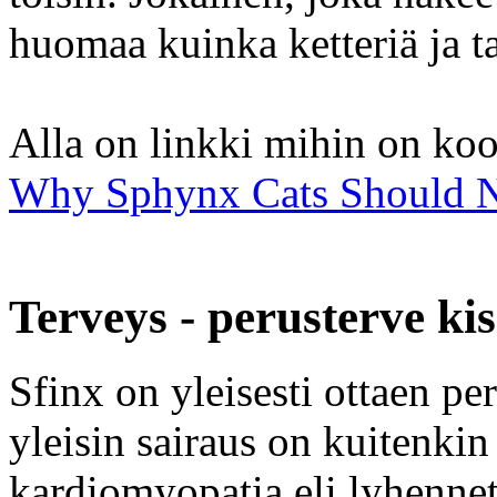
huomaa kuinka ketteriä ja ta
Alla on linkki mihin on koot
Why Sphynx Cats Should 
Terveys - perusterve ki
Sfinx on yleisesti ottaen pe
yleisin sairaus on kuitenki
kardiomyopatia eli lyhenne