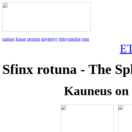
uutiset
kissat
pennut
näyttelyt
yhteystiedot
rotu
E
Sfinx rotuna - The S
Kauneus on 