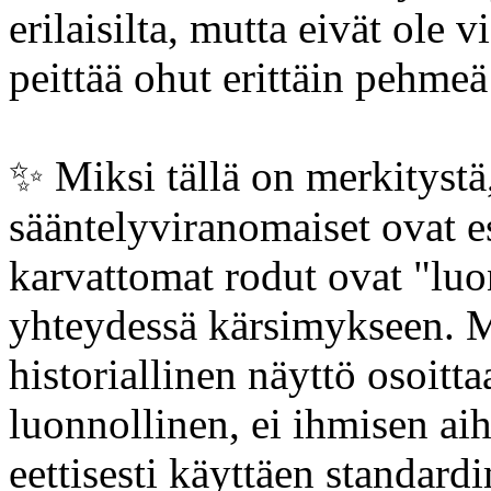
erilaisilta, mutta eivät ole v
peittää ohut erittäin pehme
✨️ Miksi tällä on merkitystä,
sääntelyviranomaiset ovat e
karvattomat rodut ovat "luo
yhteydessä kärsimykseen. Mu
historiallinen näyttö osoitta
luonnollinen, ei ihmisen aih
eettisesti käyttäen standar