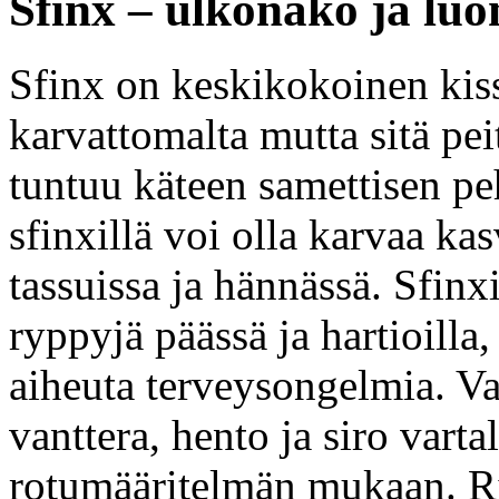
Sfinx – ulkonäkö ja luo
Sfinx on keskikokoinen kiss
karvattomalta mutta sitä pei
tuntuu käteen samettisen pe
sfinxillä voi olla karvaa kas
tassuissa ja hännässä. Sfinx
ryppyjä päässä ja hartioilla,
aiheuta terveysongelmia. Va
vanttera, hento ja siro varta
rotumääritelmän mukaan. Rin