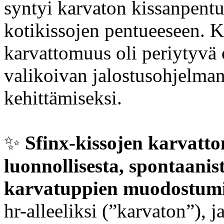
syntyi karvaton kissanpentu
kotikissojen pentueeseen. K
karvattomuus oli periytyvä 
valikoivan jalostusohjelman 
kehittämiseksi.
✨️
Sfinx-kissojen karvat
luonnollisesta, spontaanis
karvatuppien muodostum
hr-alleeliksi (”karvaton”), j