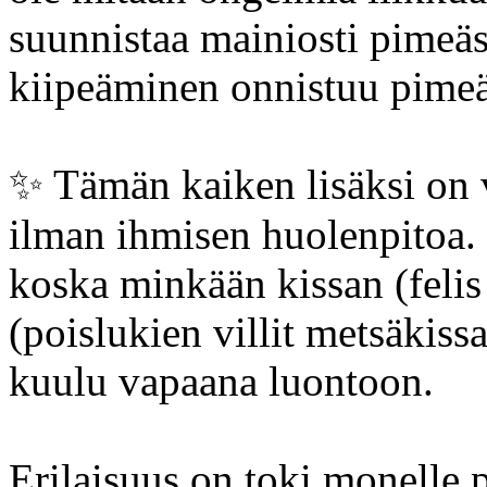
suunnistaa mainiosti pimeäs
kiipeäminen onnistuu pimeä
✨️ Tämän kaiken lisäksi on v
ilman ihmisen huolenpitoa. 
koska minkään kissan (felis 
(poislukien villit metsäkissat
kuulu vapaana luontoon.
Erilaisuus on toki monelle p